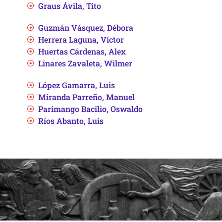
Graus Ávila, Tito
Guzmán Vásquez, Débora
Herrera Laguna, Víctor
Huertas Cárdenas, Alex
Linares Zavaleta, Wilmer
López Gamarra, Luis
Miranda Parreño, Manuel
Parimango Bacilio, Oswaldo
Ríos Abanto, Luis